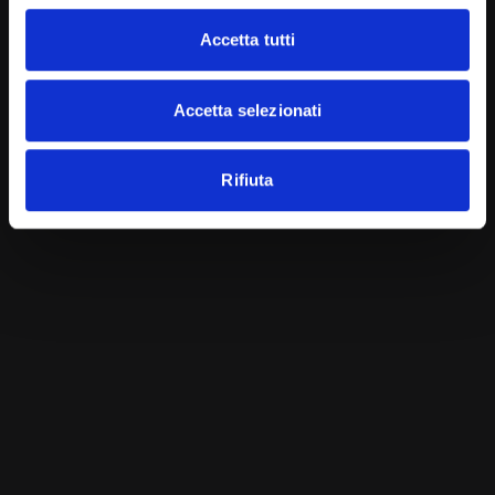
Accetta tutti
Accetta selezionati
Il 12 giugno 2025 si celebra la Giornata Mondiale
Rifiuta
contro il Lavoro Minorile, un’iniziativa promossa
dall’Organizzazione Internazionale del Lavoro (OIL)
AMBIENTE
Giornata Mondiale dell’Ambiente
4 GIUGNO 2025