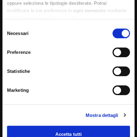
oppure seleziona le tipologie desiderate. Potrai
programmato (fatta eccezione per interventi
modificare le tue preferenze in
ogni momento
mediante
minori).
il link “Impostazione dei cookie”
Selezione
Necessari
del
consenso
Preferenze
Servizi complementari
Statistiche
A completamento della copertura Temporanea
Caso Morte (TCM), sono disponibili servizi
accessori di prevenzione e assistenza: strumenti
Marketing
semplici e utili che ti permettono di accedere con
facilità a cure e consulenze mediche.
Mostra dettagli
Accetta tutti