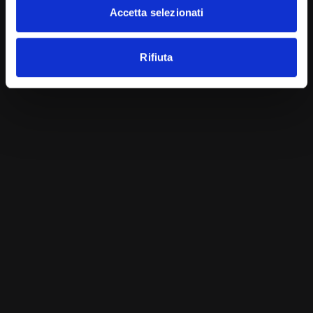
Accetta selezionati
Consiglio d’Europa
Rifiuta
Tags:
Diritti
Donne
giornata mondiale
SHARE ON
PREVIOUS ARTICLE
I benefici dei cachi
NEXT ARTICLE