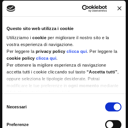
Questo sito web utilizza i cookie
Utilizziamo i
cookie
per migliorare il nostro sito e la
Medì è formata da un team di professionisti e
vostra esperienza di navigazione.
professioniste organizzato per proporre le migliori
Per leggere la
privacy policy
clicca qui
. Per leggere la
soluzioni sia per le aziende che per la singola persona.
cookie policy
clicca qui
.
Per ottenere la migliore esperienza di navigazione
accetta tutti i cookie cliccando sul tasto
“Accetta tutti”
,
oppure seleziona le tipologie desiderate. Potrai
modificare le tue preferenze in
ogni momento
mediante
il link “Impostazione dei cookie”
Selezione
Necessari
del
consenso
Sedi operative:
Preferenze