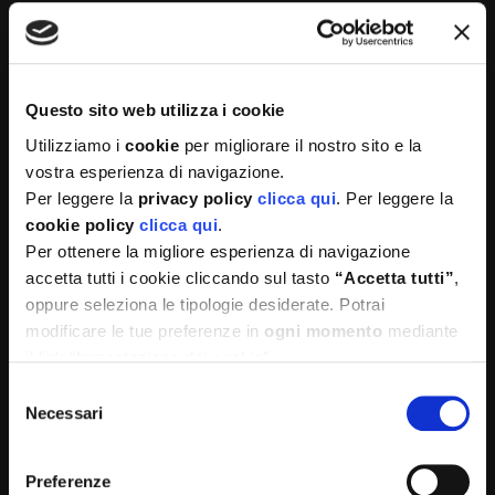
Questo sito web utilizza i cookie
Utilizziamo i
cookie
per migliorare il nostro sito e la
Medì è formata da un team di professionisti e
vostra esperienza di navigazione.
professioniste organizzato per proporre le migliori
Per leggere la
privacy policy
clicca qui
. Per leggere la
soluzioni sia per le aziende che per la singola persona.
cookie policy
clicca qui
.
Per ottenere la migliore esperienza di navigazione
accetta tutti i cookie cliccando sul tasto
“Accetta tutti”
,
oppure seleziona le tipologie desiderate. Potrai
modificare le tue preferenze in
ogni momento
mediante
il link “Impostazione dei cookie”
Selezione
Necessari
del
consenso
Sedi operative:
Preferenze