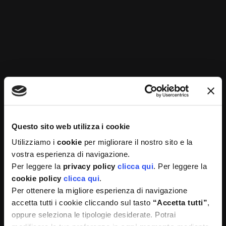
Realizzato da Codess Sociale con i partners Sana e
UNA, “Caring Care workers” ha preso avvio il
7/06/2022 e si concluderà i il 6/06/2024.
È attivo lo sportello
“Nutrizione e Salute”
che
offre la consulenza di un/a dietista per consigli e
suggerimenti utili in ambito di salute alimentare,
per diete legate a specifiche patologie o per
qualsiasi tipo di consulenza in ambito di
educazione alimentare e per ogni fascia di età.
Questo sito web utilizza i cookie
Utilizziamo i
cookie
per migliorare il nostro sito e la
Per maggiori informazioni scrivi a
vostra esperienza di navigazione.
nutrizione@codess.org
Per leggere la
privacy policy
clicca qui
. Per leggere la
cookie policy
clicca qui
.
Per ottenere la migliore esperienza di navigazione
accetta tutti i cookie cliccando sul tasto
“Accetta tutti”
,
oppure seleziona le tipologie desiderate. Potrai