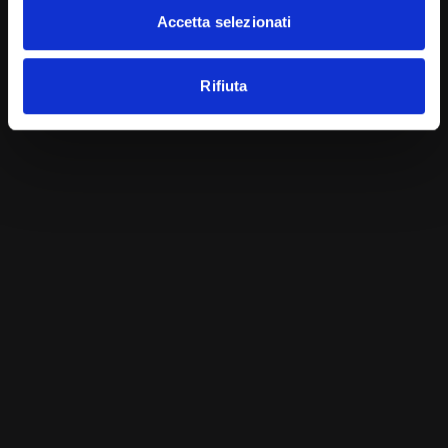
Accetta selezionati
Rifiuta
2 settimane ago
Salute
I benefici dell’anguria