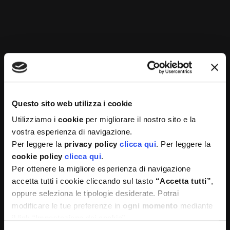
o con grano saraceno
, ma anche con il miglio o il
bulgur che sono cereali altrettanto ricchi di
nutrienti importanti per il nostro fabbisogno
quotidiano.
E per finire, una saporita
pasta fredda con fave,
fagiolini e piselli
, rigorosamente con formati corti
e stuzzicanti come farfalle o fusilli: attenzione alla
cottura, che la pasta sia al dente, così è più
Questo sito web utilizza i cookie
digeribile!
Utilizziamo i
cookie
per migliorare il nostro sito e la
vostra esperienza di navigazione.
Per leggere la
privacy policy
clicca qui
. Per leggere la
cookie policy
clicca qui
.
Per ottenere la migliore esperienza di navigazione
accetta tutti i cookie cliccando sul tasto
“Accetta tutti”
,
oppure seleziona le tipologie desiderate. Potrai
Tags:
Benefici
la salute vien mangiando
legumi
modificare le tue preferenze in
ogni momento
mediante
il link “Impostazione dei cookie”
SHARE ON