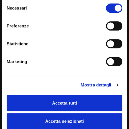
Selezione
Necessari
del
consenso
PREVIOUS ARTICLE
Preferenze
Giornata Mondiale della sicurezza
alimentare
Statistiche
NEXT ARTICLE
Marketing
Otite – capiamone di più
Mostra dettagli
Potrebbero interessarti
Accetta tutti
Accetta selezionati