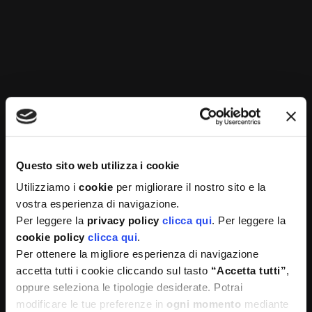
selezione e riscoperta, mentre i loro benefici
nutrizionali parlano da soli.
Che siano croccanti, gratinati, crudi o abbinati a
ingredienti gourmet, questi piccoli germogli sanno
regalare sapore e benessere in ogni stagione.
Fonti e link utili per saperne di più o per
approfondimenti
:
Vogue
Questo sito web utilizza i cookie
Utilizziamo i
cookie
per migliorare il nostro sito e la
Humanitas
vostra esperienza di navigazione.
Per leggere la
privacy policy
clicca qui
. Per leggere la
Food Bank Oncology
cookie policy
clicca qui
.
Per ottenere la migliore esperienza di navigazione
Bonduelle
accetta tutti i cookie cliccando sul tasto
“Accetta tutti”
,
oppure seleziona le tipologie desiderate. Potrai
Reddit
modificare le tue preferenze in
ogni momento
mediante