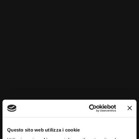
Trans and Intersex Association)
, che pubblica
annualmente il
Rainbow Europe Index
. Questo
strumento monitora il livello di rispetto dei diritti
delle persone LGBTQIA+ in 49 paesi europei.
I dati mostrano una grande disparità tra i diversi
paesi: mentre alcune nazioni garantiscono
pienamente diritti civili e protezione, in altre (come
Polonia o Ungheria) si registrano forti regressioni.
Il Ruolo della Cultura e dei Media
Anche la cultura, i media e il mondo
dell’informazione hanno una grande responsabilità.
La
rappresentazione inclusiva
delle persone
LGBTQIA+ in film, serie TV, giornali e social media
può contribuire in modo potente a
combattere
Questo sito web utilizza i cookie
stereotipi
, normalizzare la diversità e favorire