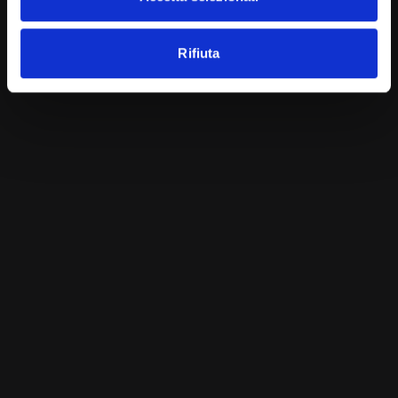
Rifiuta
LINFOMA HODGKIN
Giornata Mondiale della
consapevolezza sul linfoma
15 SETTEMBRE 2022