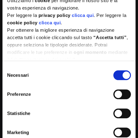
Utilizziamo i
cookie
per migliorare il nostro sito e la
vostra esperienza di navigazione.
PREVIOUS ARTICLE
Per leggere la
privacy policy
clicca qui
. Per leggere la
cookie policy
clicca qui
.
Giornata Mondiale della Salute Mentale
Per ottenere la migliore esperienza di navigazione
accetta tutti i cookie cliccando sul tasto
“Accetta tutti”
,
NEXT ARTICLE
oppure seleziona le tipologie desiderate. Potrai
modificare le tue preferenze in
ogni momento
mediante
Le Regole per una Sana e Corretta
il link “Impostazione dei cookie”
Alimentazione
Selezione
Necessari
del
consenso
Preferenze
Potrebbero interessarti
Statistiche
Marketing