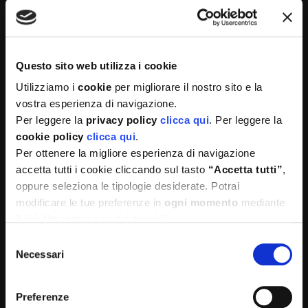
Questo sito web utilizza i cookie
Utilizziamo i
cookie
per migliorare il nostro sito e la
Medì è formata da un team di professionisti e
vostra esperienza di navigazione.
professioniste organizzato per proporre le migliori
Per leggere la
privacy policy
clicca qui
. Per leggere la
soluzioni sia per le aziende che per la singola persona.
cookie policy
clicca qui
.
Per ottenere la migliore esperienza di navigazione
accetta tutti i cookie cliccando sul tasto
“Accetta tutti”
,
oppure seleziona le tipologie desiderate. Potrai
modificare le tue preferenze in
ogni momento
mediante
il link “Impostazione dei cookie”
Selezione
Necessari
del
consenso
Sedi operative:
Preferenze
Via Mameli 10/12 Padova 35131