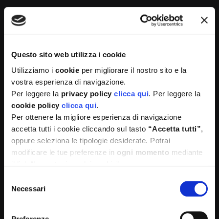
Questo sito web utilizza i cookie
Utilizziamo i
cookie
per migliorare il nostro sito e la
vostra esperienza di navigazione.
Medì è formata da un team di professionisti e
Per leggere la
privacy policy
clicca qui
. Per leggere la
professioniste organizzato per proporre le migliori
cookie policy
clicca qui
.
soluzioni sia per le aziende che per la singola persona.
Per ottenere la migliore esperienza di navigazione
accetta tutti i cookie cliccando sul tasto
“Accetta tutti”
,
oppure seleziona le tipologie desiderate. Potrai
modificare le tue preferenze in
ogni momento
mediante
il link “Impostazione dei cookie”
Selezione
Necessari
del
consenso
Sedi operative:
Preferenze