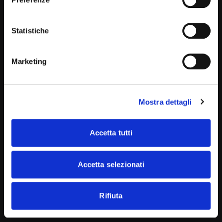
Via Mameli 10/12 Padova 35131
Via Vittor Pisani 14 Milano 20124
Statistiche
Via A. Saffi 4 Ancona 60121
Marketing
Sede legale:
Via Mameli 10/12 Padova 35131
Mostra dettagli
Assemblea Straordinaria 18/11/2025
Accetta tutti
Contatti:
info@medimutua.org
Accetta selezionati
convenzioni@medimutua.org
servizi@medimutua.org
Rifiuta
prenotazioni@medimutua.org
segnalazioni@medimutua.org