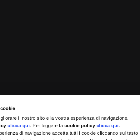
ive:
Contatti:
 10/12 Padova 35131
info@medimutua.org
Pisani 14 Milano 20124
convenzioni@medimutua.or
fi 4 Ancona 60121
servizi@medimutua.org
prenotazioni@medimutua.or
segnalazioni@medimutua.or
pec@pec.medimutua.org
:
 10/12 Padova 35131
Codice fiscale:
rdinaria 18/11/2025
90162310271
 cookie
gliorare il nostro sito e la vostra esperienza di navigazione.
icy
clicca qui
. Per leggere la
cookie policy
clicca qui
.
perienza di navigazione accetta tutti i cookie cliccando sul tasto
Documenti utili
i al Decreto del Ministero della Salute del 31 marzo