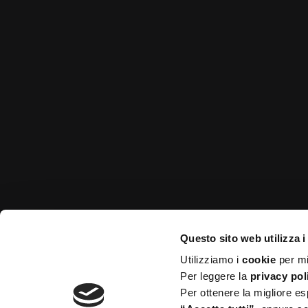
Sedi operat
Via Mameli
Medì è formata da un team di
Via Vittor 
professionisti e professioniste
Via A. Saf
organizzato per proporre le migliori
soluzioni sia per le aziende che per la
singola persona.
Sede legale
Via Mameli
Assemblea Strao
Questo sito web utilizza i
Utilizziamo i
cookie
per mi
Per leggere la
privacy pol
Per ottenere la migliore es
Società di Mutuo Soccorso regolarmente iscritta all’Anagrafe dei Fondi Sanitari di cu