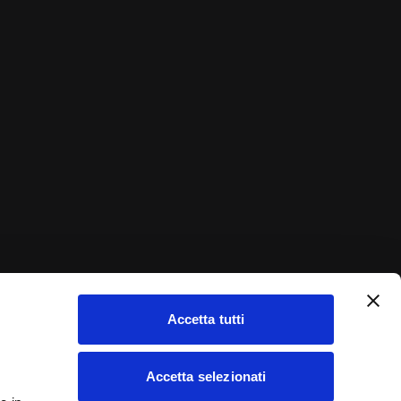
Link utili:
Piani sanitari privati
g
Piani sanitari aziende
Area riservata
g
g
Accetta tutti
Accetta selezionati