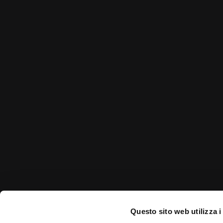
Sedi operat
Via Mameli
Medì è formata da un team di
professionisti e professioniste
Via Vittor 
organizzato per proporre le migliori
Via A. Saf
soluzioni sia per le aziende che per la
singola persona.
Sede legale
Via Mameli
Assemblea Strao
Questo sito web utilizza i