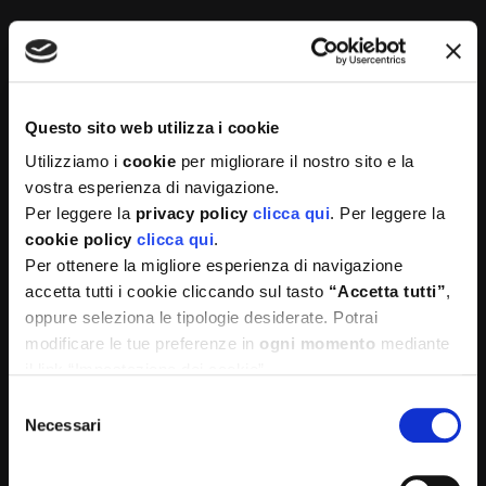
Questo sito web utilizza i cookie
Medì è formata da un team di professionisti e
Utilizziamo i
cookie
per migliorare il nostro sito e la
professioniste organizzato per proporre le migliori
vostra esperienza di navigazione.
soluzioni sia per le aziende che per la singola persona.
Per leggere la
privacy policy
clicca qui
. Per leggere la
cookie policy
clicca qui
.
Per ottenere la migliore esperienza di navigazione
accetta tutti i cookie cliccando sul tasto
“Accetta tutti”
,
oppure seleziona le tipologie desiderate. Potrai
modificare le tue preferenze in
ogni momento
mediante
il link “Impostazione dei cookie”
Selezione
Necessari
del
consenso
Sedi operative: