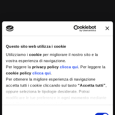
che tramite un riconoscimento basato sulle
competenze. Questo
alimenta il senso di
frustrazione tra i giovani e i professionisti
qualificati, incentivandoli a cercare
opportunità in contesti dove ritengono che il
loro talento possa essere meglio valorizzato
.
Questo sito web utilizza i cookie
Gli impatti
Utilizziamo i
cookie
per migliorare il nostro sito e la
vostra esperienza di navigazione.
sull’economia e sulla
Per leggere la
privacy policy
clicca qui
. Per leggere la
cookie policy
clicca qui
.
società italiana
Per ottenere la migliore esperienza di navigazione
accetta tutti i cookie cliccando sul tasto
“Accetta tutti”
,
L’emigrazione di massa dei giovani italiani
ha
oppure seleziona le tipologie desiderate. Potrai
conseguenze significative sia sull’economia che
modificare le tue preferenze in
ogni momento
mediante
sulla società del Paese. Da un lato,
la perdita di
il link “Impostazione dei cookie”
giovani qualificati priva il mercato del lavoro
Selezione
italiano di competenze preziose, riducendo il