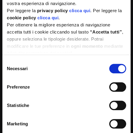
vostra esperienza di navigazione.
la consulenza di un/a dietista per consigli e
Per leggere la
privacy policy
clicca qui
. Per leggere la
suggerimenti utili in ambito di salute alimentare,
per diete legate a specifiche patologie o per
cookie policy
clicca qui
.
qualsiasi tipo di consulenza in ambito di
Per ottenere la migliore esperienza di navigazione
educazione alimentare e per ogni fascia di età.
accetta tutti i cookie cliccando sul tasto
“Accetta tutti”
,
oppure seleziona le tipologie desiderate. Potrai
Per maggiori informazioni scrivi
modificare le tue preferenze in
ogni momento
mediante
a
nutrizione@codess.org
il link “Impostazione dei cookie”
Selezione
Necessari
del
consenso
Preferenze
Tags:
Alimentazione
caldo
estate
Statistiche
SHARE ON
Marketing