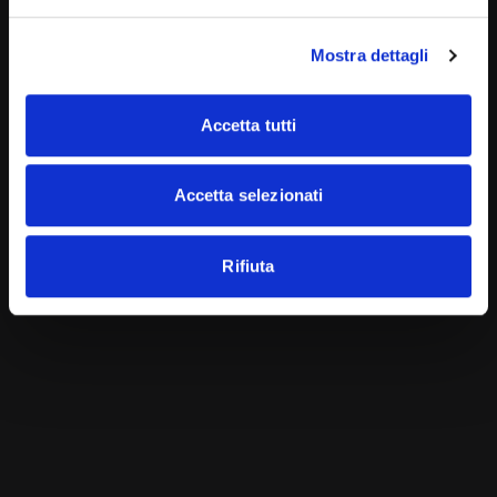
PREVIOUS ARTICLE
Mostra dettagli
Allergie da punture di insetto
Accetta tutti
NEXT ARTICLE
L’Assistenza Sanitaria Integrativa come
Accetta selezionati
opportunità
Rifiuta
Potrebbero interessarti